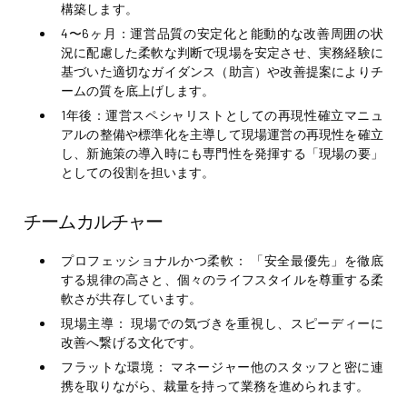
構築します。
4〜6ヶ月：運営品質の安定化と能動的な改善周囲の状
況に配慮した柔軟な判断で現場を安定させ、実務経験に
基づいた適切なガイダンス（助言）や改善提案によりチ
ームの質を底上げします。
1年後：運営スペシャリストとしての再現性確立マニュ
アルの整備や標準化を主導して現場運営の再現性を確立
し、新施策の導入時にも専門性を発揮する「現場の要」
としての役割を担います。
チームカルチャー
プロフェッショナルかつ柔軟：
「安全最優先」を徹底
する規律の高さと、個々のライフスタイルを尊重する柔
軟さが共存しています。
現場主導：
現場での気づきを重視し、スピーディーに
改善へ繋げる文化です。
フラットな環境：
マネージャー他のスタッフと密に連
携を取りながら、裁量を持って業務を進められます。