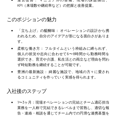
KPI（来場数や継続率など）の把握と改善提案。
このポジションの魅力
「立ち上げ」の醍醐味：
オペレーションの設計から携
われるため、自分のアイデアが形になる面白さがありま
す。
柔軟な働き方：
フルタイムという枠組みに縛られず、
個人の状況や志向に合わせて6〜8時間から勤務時間を
選択でき、育児や介護、私生活との両立など理由を問わ
ず時短勤務を継続することが可能です。
豊洲の最新施設：
綺麗な施設で、地域の方々に愛され
るコミュニティを作っていく実感を得られます。
入社後のステップ
1〜3ヶ月：現場オペレーションの完結とチーム適応担当
業務を一人称で完結できるレベルまで習熟し、適切な報
告・連絡・相談を通じてチーム内での円滑な連携基盤を